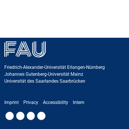
Skip navigation
Skip to navigation
Skip to the bottom
Friedrich-Alexander-Universität Erlangen-Nürnberg
Johannes Gutenberg-Universität Mainz
Universität des Saarlandes Saarbrücken
Imprint
Privacy
Accessibility
Intern
Fac
RS
Twi
Xin