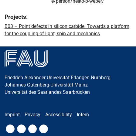
e/person/heiko-b-weber/
Skip navigation
Skip to navigation
Skip to the bottom
Projects:
B03 – Point defects in silicon carbide: Towards a platform
for the coupling of light, spin and mechanics
Friedrich-Alexander-Universität Erlangen-Nürnberg
Johannes Gutenberg-Universität Mainz
Universität des Saarlandes Saarbrücken
Imprint
Privacy
Accessibility
Intern