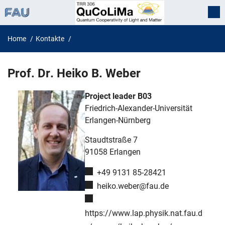
Home
Kontakte
Heiko B. Weber
Prof. Dr.
Heiko B.
Weber
Project leader B03
Friedrich-Alexander-Universität
Erlangen-Nürnberg
Staudtstraße 7
91058
Erlangen
Phone number:
+49 9131 85-28421
Email:
heiko.weber@fau.de
Website:
https://www.lap.physik.nat.fau.d